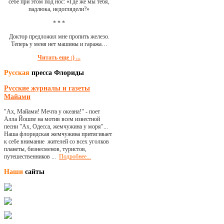
себе при этом под нос: «Где же мы тебя,
падлюка, недоглядели?»
* * *
Доктор предложил мне пропить железо.
Теперь у меня нет машины и гаража…
Читать еще :) ...
Русская
пресса Флориды
Русские журналы и газеты
Майами
"Ах, Майами! Мечта у океана!" - поет
Алла Йошпе на мотив всем известной
песни "Ах, Одесса, жемчужина у моря"...
Наша флоридская жемчужина притягивает
к себе внимание жителей со всех уголков
планеты, бизнесменов, туристов,
путешественников ...
Подробнее...
Наши
сайты