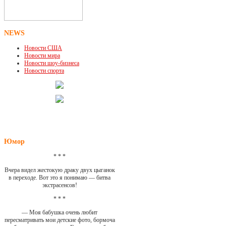
NEWS
Новости США
Новости мира
Новости шоу-бизнеса
Новости спорта
Юмор
* * *
Вчера видел жестокую драку двух цыганок
в переходе. Вот это я понимаю — битва
экстрасенсов!
* * *
— Моя бабушка очень любит
пересматривать мои детские фото, бормоча