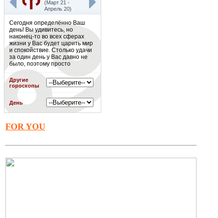
(Март 21 -
Апрель 20)
Сегодня определённо Ваш
день! Вы удивитесь, но
наконец-то во всех сферах
жизни у Вас будет царить мир
и спокойствие. Столько удачи
за один день у Вас давно не
было, поэтому просто
наслаждайтесь этим днём! К
слову, ближайшие недели
Другие
будут такими же позитивными,
гороскопы
как и этот день. Считайте это
белой полосой Вашей жизни.
День
Подробнее
»
FOR YOU