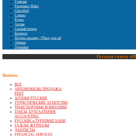
Главная
Расценки | Rates
Classified
Contact
Радио
Архив
Свежий номер
Бизнесы
Подать рекламу | Place your ad
Афиша
Здоровье
Русская газета «
Р
Business
ВСЕ
АВТОМОБИЛИ/ ПРОДАЖА/
РЕНТ
АПТЕКИ РУССКИЕ
ТУРИСТИЧЕСКИЕ АГЕНТСТВА
ТРАНСПОРТНЫЕ КОМПАНИИ
ТАКСЫ, БУХГАЛТЕРИЯ/
ACCOUNTING
РУССКИЕ и ТУРЕЦКИЕ БАНИ
ГАЗЕТЫ, ЖУРНАЛЫ
ДАНТИСТЫ
FINANCIAL SERVICES