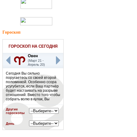
Гороскоп
ГОРОСКОП НА СЕГОДНЯ
Овен
(Март 21 -
Апрель 20)
Сегодня Вы сильно
поругаетесь со своей второй
половинкой. Особенно ссора
усугубится, если Ваш партнёр
будет настаивать на разрыве
отношений. Вместо того чтобы
собрать волю в кулак, Вы
ничего не предпримете. Есть
риск, что сегодня Ваш партнёр
Другие
уйдёт и Вы не станете его
гороскопы
останавливать.
Подробнее
»
День