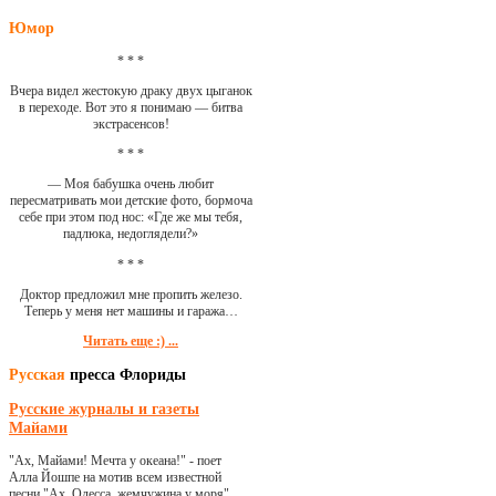
Юмор
* * *
Вчера видел жестокую драку двух цыганок
в переходе. Вот это я понимаю — битва
экстрасенсов!
* * *
— Моя бабушка очень любит
пересматривать мои детские фото, бормоча
себе при этом под нос: «Где же мы тебя,
падлюка, недоглядели?»
* * *
Доктор предложил мне пропить железо.
Теперь у меня нет машины и гаража…
Читать еще :) ...
Русская
пресса Флориды
Русские журналы и газеты
Майами
"Ах, Майами! Мечта у океана!" - поет
Алла Йошпе на мотив всем известной
песни "Ах, Одесса, жемчужина у моря"...