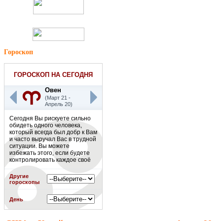
Гороскоп
ГОРОСКОП НА СЕГОДНЯ
Овен
(Март 21 -
Апрель 20)
Сегодня Вы рискуете сильно
обидеть одного человека,
который всегда был добр к Вам
и часто выручал Вас в трудной
ситуации. Вы можете
избежать этого, если будете
контролировать каждое своё
слово. Общайтесь с этим
человеком на нейтральные
Другие
темы, чтобы не затронуть
гороскопы
болезненные для Вас сферы,
в которых Вы взорвётесь и
День
потеряете контроль.
Подробнее
»