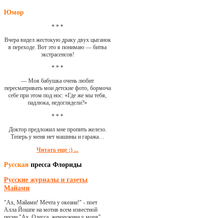
Юмор
* * *
Вчера видел жестокую драку двух цыганок
в переходе. Вот это я понимаю — битва
экстрасенсов!
* * *
— Моя бабушка очень любит
пересматривать мои детские фото, бормоча
себе при этом под нос: «Где же мы тебя,
падлюка, недоглядели?»
* * *
Доктор предложил мне пропить железо.
Теперь у меня нет машины и гаража…
Читать еще :) ...
Русская
пресса Флориды
Русские журналы и газеты
Майами
"Ах, Майами! Мечта у океана!" - поет
Алла Йошпе на мотив всем известной
песни "Ах, Одесса, жемчужина у моря"...