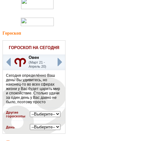
Гороскоп
ГОРОСКОП НА СЕГОДНЯ
Овен
(Март 21 -
Апрель 20)
Сегодня определённо Ваш
день! Вы удивитесь, но
наконец-то во всех сферах
жизни у Вас будет царить мир
и спокойствие. Столько удачи
за один день у Вас давно не
было, поэтому просто
наслаждайтесь этим днём! К
слову, ближайшие недели
Другие
будут такими же позитивными,
гороскопы
как и этот день. Считайте это
белой полосой Вашей жизни.
День
Подробнее
»