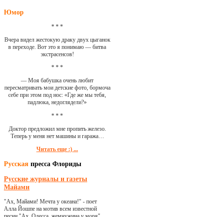
Юмор
* * *
Вчера видел жестокую драку двух цыганок
в переходе. Вот это я понимаю — битва
экстрасенсов!
* * *
— Моя бабушка очень любит
пересматривать мои детские фото, бормоча
себе при этом под нос: «Где же мы тебя,
падлюка, недоглядели?»
* * *
Доктор предложил мне пропить железо.
Теперь у меня нет машины и гаража…
Читать еще :) ...
Русская
пресса Флориды
Русские журналы и газеты
Майами
"Ах, Майами! Мечта у океана!" - поет
Алла Йошпе на мотив всем известной
песни "Ах, Одесса, жемчужина у моря"...