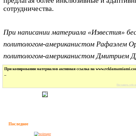
предлагая более инклюзивные и адаптивн
сотрудничества.
При написании материала «Известия» бес
политологом-американистом Рафаэлем О
политологом-американистом Дмитрием Д
При копировании материалов активная ссылка на www.reklamamiami.co
_
Поставить себе н
Последнее