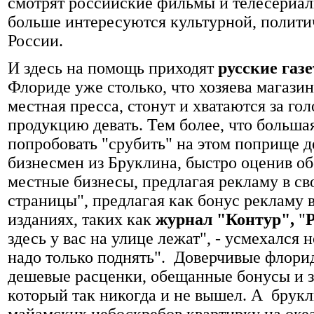
смотрят российские фильмы и телесериалы
больше интересуются культурной, полит
России.
И здесь на помощь приходят
русские газ
Флориде уже столько, что хозяева магазин
местная пресса, стонут и хватаются за го
продукцию девать. Тем более, что большая
попробовать "срубить" на этом поприще д
бизнесмен из Бруклина, быстро оценив об
местные бизнесы, предлагая рекламу в с
страницы", предлагая как бонус рекламу
изданиях, таких как
журнал "Контур",
"
здесь у вас на улице лежат", - усмехался 
надо только поднять". Доверчивые флори
дешевые расценки, обещанные бонусы и за
который так никогда и не вышел. А брук