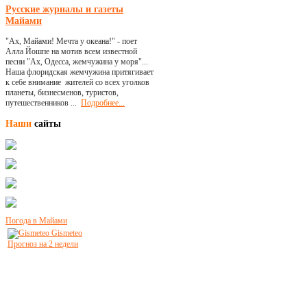
Русские журналы и газеты
Майами
"Ах, Майами! Мечта у океана!" - поет
Алла Йошпе на мотив всем известной
песни "Ах, Одесса, жемчужина у моря"...
Наша флоридская жемчужина притягивает
к себе внимание жителей со всех уголков
планеты, бизнесменов, туристов,
путешественников ...
Подробнее...
Наши
сайты
Погода в Майами
Gismeteo
Прогноз на 2 недели