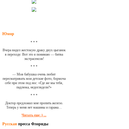
Юмор
* * *
Вчера видел жестокую драку двух цыганок
в переходе. Вот это я понимаю — битва
экстрасенсов!
* * *
— Моя бабушка очень любит
пересматривать мои детские фото, бормоча
себе при этом под нос: «Где же мы тебя,
падлюка, недоглядели?»
* * *
Доктор предложил мне пропить железо.
Теперь у меня нет машины и гаража…
Читать еще :) ...
Русская
пресса Флориды