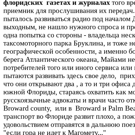
флоридских газетах и журналах
того вр
приемник для прослушивания их передач..
пыталось развиваться радио под началом 
выходным, не нашло нужного спроса и пр
одна попытка со стороны - владельца нес
таксомоторного парка Бруклина, и тоже не
географической особенности, а именно б
берега Атлантического океана, Майами н
потребителей того или иного сервиса или
пытаются развивать здесь свое дело, прих
что они открывают два , а то и три офис
южной Флориды, стараясь охватить как м
русскоязычные адвокаты и врачи часто о
Broward county, или в Broward и Palm B
транспорт во Флориде развит плохо, а пож
удовольствием отправятся в дальнюю поез
"если гора не идет к Магомету..."