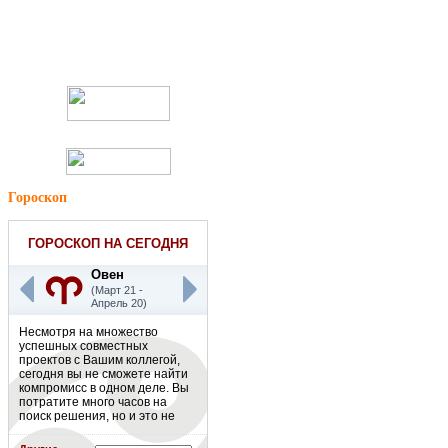
Гороскоп
ГОРОСКОП НА СЕГОДНЯ
Овен
(Март 21 -
Апрель 20)
Несмотря на множество
успешных совместных
проектов с Вашим коллегой,
сегодня вы не сможете найти
компромисс в одном деле. Вы
потратите много часов на
поиск решения, но и это не
приведет Вас к желаемому
результату. Есть риск, что