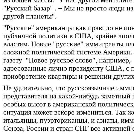
из общей массы. "У нас другой менталитет
"Русский базар" . – Мы не просто люди из
другой планеты".
"Русские" американцы как правило не п
публичной политики в США, крайне апол
властям. Новые "русские" иммигранты пло
сложной политической системе Америки
газету "Новое русское слово", например,
адресованные лично президенту США, с п
приобретение квартиры и решении других
Не удивительно, что русскоязычные имми
представителя на какой-нибудь заметный 
особых высот в американской политическ
ситуация может вскоре измениться. Так ж
итальянцы, пуэрториканцы, и азиаты, им
Союза, России и стран СНГ все активней 