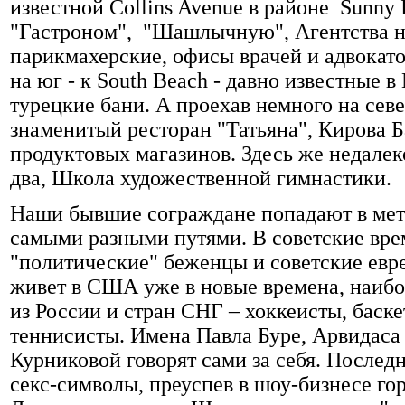
известной Collins Avenue в районе Sunny 
"Гастроном", "Шашлычную", Агентства н
парикмахерские, офисы врачей и адвокато
на юг - к South Beach - давно известные 
турецкие бани. А проехав немного на севе
знаменитый ресторан "Татьяна", Кирова 
продуктовых магазинов. Здесь же недалек
два, Школа художественной гимнастики.
Наши бывшие сограждане попадают в мет
самыми разными путями. В советские вре
"политические" беженцы и советские евреи
живет в США уже в новые времена, наибо
из России и стран СНГ – хоккеисты, баск
теннисисты. Имена Павла Буре, Арвидаса
Курниковой говорят сами за себя. Послед
секс-символы, преуспев в шоу-бизнесе г