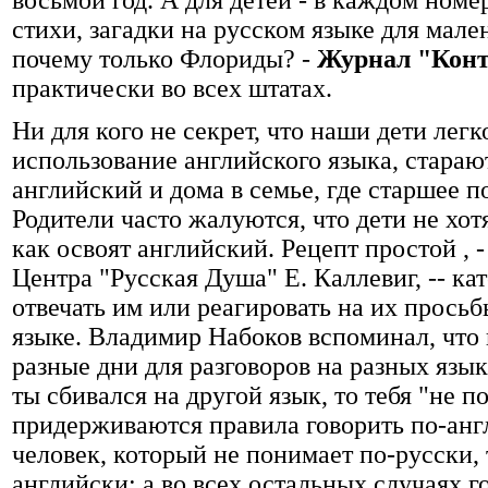
восьмой год. А для детей - в каждом номе
стихи, загадки на русском языке для мал
почему только Флориды? -
Журнал "Кон
практически во всех штатах.
Ни для кого не секрет, что наши дети легк
использование английского языка, стараю
английский и дома в семье, где старшее п
Родители часто жалуются, что дети не хот
как освоят английский. Рецепт простой , 
Центра "Русская Душа" Е. Каллевиг, -- ка
отвечать им или реагировать на их просьб
языке. Владимир Набоков вспоминал, что 
разные дни для разговоров на разных язык
ты сбивался на другой язык, то тебя "не п
придерживаются правила говорить по-анг
человек, который не понимает по-русски, 
английски; а во всех остальных случаях г