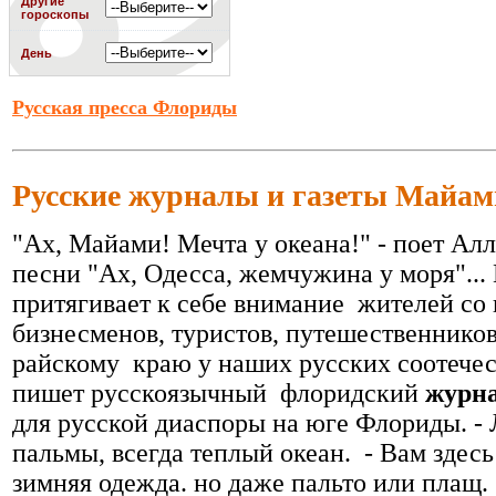
Другие
больше с этим коллегой Вы
гороскопы
сотрудничать не будете.
Подробнее
»
День
Русская пресса Флориды
Русские журналы и газеты Майам
"Ах, Майами! Мечта у океана!" - поет Ал
песни "Ах, Одесса, жемчужина у моря"..
притягивает к себе внимание жителей со 
бизнесменов, туристов, путешественников
райскому краю у наших русских соотечес
пишет русскоязычный флоридский
журна
для русской диаспоры на юге Флориды. - 
пальмы, всегда теплый океан. - Вам здесь
зимняя одежда. но даже пальто или плащ.