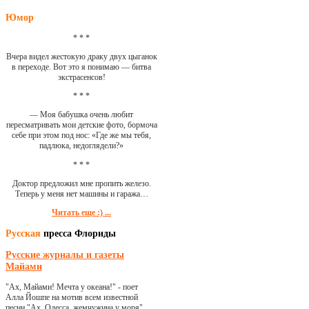
Юмор
* * *
Вчера видел жестокую драку двух цыганок
в переходе. Вот это я понимаю — битва
экстрасенсов!
* * *
— Моя бабушка очень любит
пересматривать мои детские фото, бормоча
себе при этом под нос: «Где же мы тебя,
падлюка, недоглядели?»
* * *
Доктор предложил мне пропить железо.
Теперь у меня нет машины и гаража…
Читать еще :) ...
Русская
пресса Флориды
Русские журналы и газеты
Майами
"Ах, Майами! Мечта у океана!" - поет
Алла Йошпе на мотив всем известной
песни "Ах, Одесса, жемчужина у моря"...