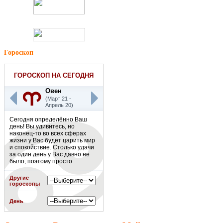
Гороскоп
ГОРОСКОП НА СЕГОДНЯ
Овен
(Март 21 -
Апрель 20)
Сегодня определённо Ваш
день! Вы удивитесь, но
наконец-то во всех сферах
жизни у Вас будет царить мир
и спокойствие. Столько удачи
за один день у Вас давно не
было, поэтому просто
наслаждайтесь этим днём! К
слову, ближайшие недели
Другие
будут такими же позитивными,
гороскопы
как и этот день. Считайте это
белой полосой Вашей жизни.
День
Подробнее
»