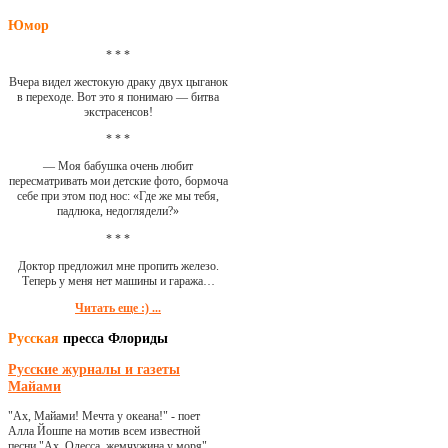
Юмор
* * *
Вчера видел жестокую драку двух цыганок
в переходе. Вот это я понимаю — битва
экстрасенсов!
* * *
— Моя бабушка очень любит
пересматривать мои детские фото, бормоча
себе при этом под нос: «Где же мы тебя,
падлюка, недоглядели?»
* * *
Доктор предложил мне пропить железо.
Теперь у меня нет машины и гаража…
Читать еще :) ...
Русская
пресса Флориды
Русские журналы и газеты
Майами
"Ах, Майами! Мечта у океана!" - поет
Алла Йошпе на мотив всем известной
песни "Ах, Одесса, жемчужина у моря"...