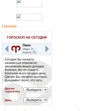
Гороскоп
ГОРОСКОП НА СЕГОДНЯ
Овен
(Март 21 -
Апрель 20)
Сегодня Вы начнёте
заниматься планом по
увеличению ваших доходов.
Конечно, Вы не станете
богатыми всего за один день.
Однако Вы сможете заложить
фундамент всего, что чуть
позже приведет Вас к
заветному процветанию.
Другие
Работайте,
гороскопы
совершенствуйтесь в своей
сфере деятельности, но не
День
забывайте об отдыхе.
Постарайтесь спланировать
расписание своего дня, чтобы