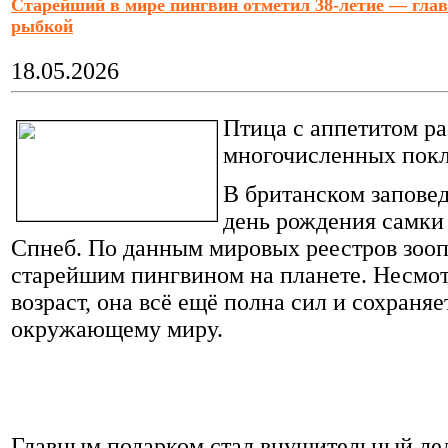
Старейший в мире пингвин отметил 38-летие — глав
в нем всегда было несколько
часов, которые Вы можете
рыбкой
посвятить отдыху.
Подробнее
»
18.05.2026
Птица с аппетитом ра
многочисленных покл
В британском заповед
день рождения самки
Спнеб. По данным мировых реестров зооп
старейшим пингвином на планете. Несмот
возраст, она всё ещё полна сил и сохраня
окружающему миру.
Главным подарком стал внушительный лед