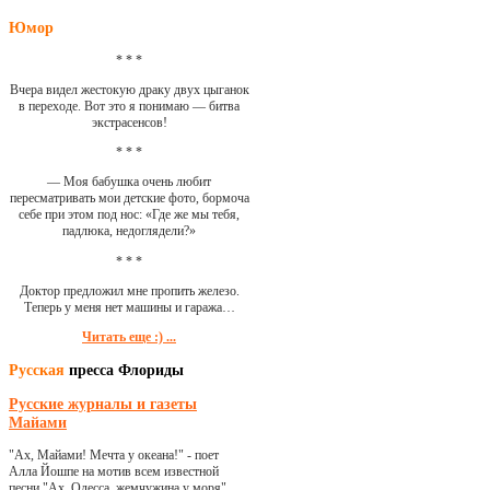
Юмор
* * *
Вчера видел жестокую драку двух цыганок
в переходе. Вот это я понимаю — битва
экстрасенсов!
* * *
— Моя бабушка очень любит
пересматривать мои детские фото, бормоча
себе при этом под нос: «Где же мы тебя,
падлюка, недоглядели?»
* * *
Доктор предложил мне пропить железо.
Теперь у меня нет машины и гаража…
Читать еще :) ...
Русская
пресса Флориды
Русские журналы и газеты
Майами
"Ах, Майами! Мечта у океана!" - поет
Алла Йошпе на мотив всем известной
песни "Ах, Одесса, жемчужина у моря"...