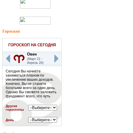
Гороскоп
ГОРОСКОП НА СЕГОДНЯ
Овен
(Март 21 -
Апрель 20)
Сегодня Вы начнёте
заниматься планом по
увеличению ваших доходов.
Конечно, Вы не станете
богатыми всего за один день.
Однако Вы сможете заложить
фундамент всего, что чуть
позже приведет Вас к
заветному процветанию.
Другие
Работайте,
гороскопы
совершенствуйтесь в своей
сфере деятельности, но не
День
забывайте об отдыхе.
Постарайтесь спланировать
расписание своего дня, чтобы