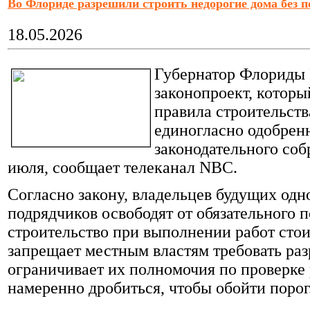
Во Флориде разрешили строить недорогие дома без 
в нем всегда было несколько
часов, которые Вы можете
посвятить отдыху.
18.05.2026
Подробнее
»
Губернатор Флориды 
законопроект, которы
правила строительств
единогласно одобрен
законодательного собр
июля, сообщает телеканал NBC.
Согласно закону, владельцев будущих од
подрядчиков освободят от обязательного 
строительство при выполнении работ сто
запрещает местным властям требовать раз
ограничивает их полномочия по проверке 
намеренно дробиться, чтобы обойти порог